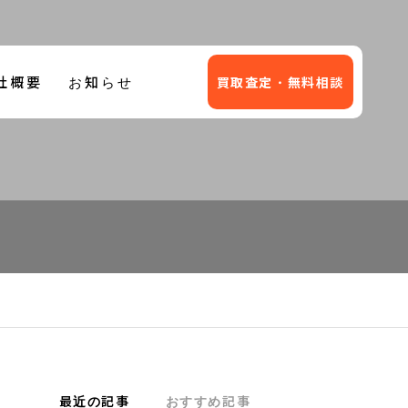
お知らせ
買取査定・無料相談
レイル
アルファード
取
レッカー事業
年3月）
（2025年3月）
最近の記事
おすすめ記事