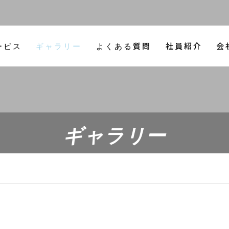
ギャラリー
よくある質問
社員紹介
会社概要
日野 プロフィ
エクスト
車買取
パーツ買
ア買取
（2025
ギャラリー
ミラ（2024年4月）