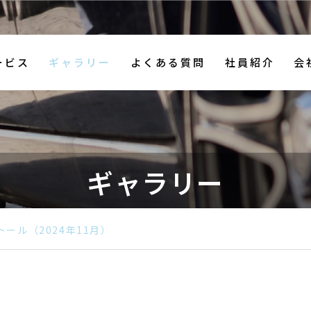
ービス
ギャラリー
よくある質問
社員紹介
会
アルファード
N
ギャラリー
レッカー事業
車
（2025年3月）
（
トール（2024年11月）